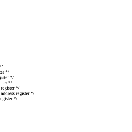
*/
er */
ster */
ter */
egister */
dress register */
gister */