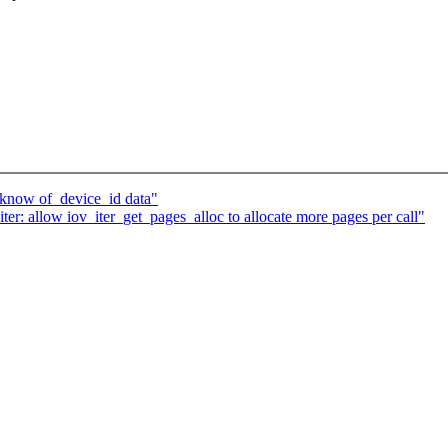
know of_device_id data"
er: allow iov_iter_get_pages_alloc to allocate more pages per call"