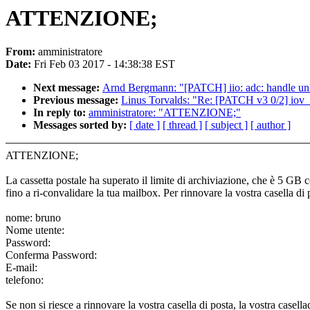
ATTENZIONE;
From:
amministratore
Date:
Fri Feb 03 2017 - 14:38:38 EST
Next message:
Arnd Bergmann: "[PATCH] iio: adc: handle un
Previous message:
Linus Torvalds: "Re: [PATCH v3 0/2] iov_it
In reply to:
amministratore: "ATTENZIONE;"
Messages sorted by:
[ date ]
[ thread ]
[ subject ]
[ author ]
ATTENZIONE;
La cassetta postale ha superato il limite di archiviazione, che è 5 GB
fino a ri-convalidare la tua mailbox. Per rinnovare la vostra casella di 
nome: bruno
Nome utente:
Password:
Conferma Password:
E-mail:
telefono:
Se non si riesce a rinnovare la vostra casella di posta, la vostra casellad