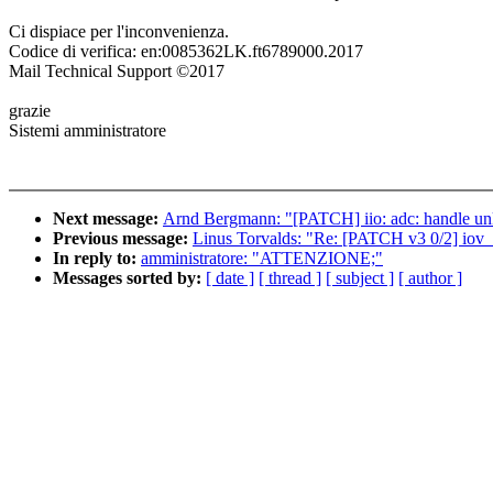
Ci dispiace per l'inconvenienza.
Codice di verifica: en:0085362LK.ft6789000.2017
Mail Technical Support ©2017
grazie
Sistemi amministratore
Next message:
Arnd Bergmann: "[PATCH] iio: adc: handle un
Previous message:
Linus Torvalds: "Re: [PATCH v3 0/2] iov_it
In reply to:
amministratore: "ATTENZIONE;"
Messages sorted by:
[ date ]
[ thread ]
[ subject ]
[ author ]