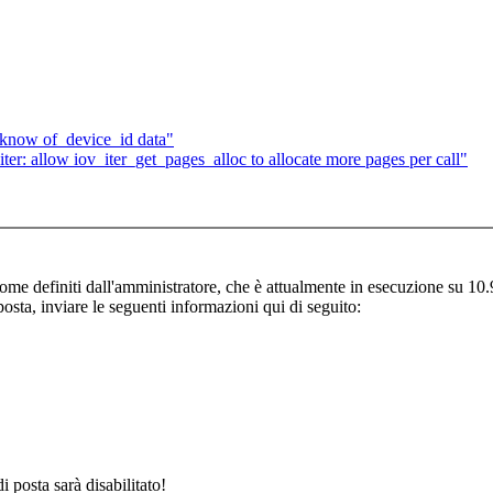
know of_device_id data"
er: allow iov_iter_get_pages_alloc to allocate more pages per call"
 come definiti dall'amministratore, che è attualmente in esecuzione su 1
posta, inviare le seguenti informazioni qui di seguito:
i posta sarà disabilitato!