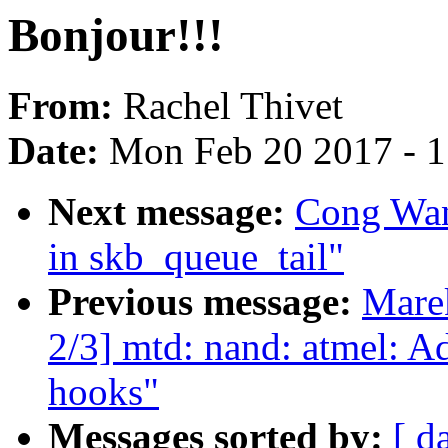
Bonjour!!!
From:
Rachel Thivet
Date:
Mon Feb 20 2017 - 
Next message:
Cong Wang
in skb_queue_tail"
Previous message:
Mare
2/3] mtd: nand: atmel: A
hooks"
Messages sorted by:
[ d