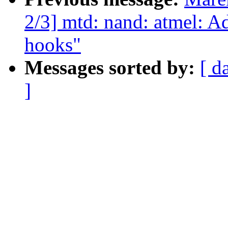
2/3] mtd: nand: atmel: A
hooks"
Messages sorted by:
[ d
]