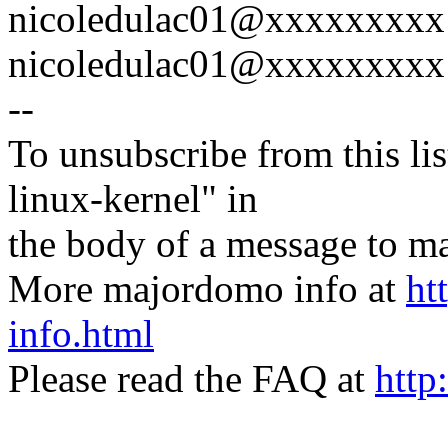
nicoledulac01@xxxxxxxxx
nicoledulac01@xxxxxxxxx
--
To unsubscribe from this lis
linux-kernel" in
the body of a message t
More majordomo info at
ht
info.html
Please read the FAQ at
http