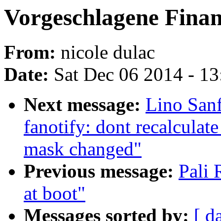
Vorgeschlagene Finan
From:
nicole dulac
Date:
Sat Dec 06 2014 - 1
Next message:
Lino Sanf
fanotify: dont recalculat
mask changed"
Previous message:
Pali
at boot"
Messages sorted by:
[ d