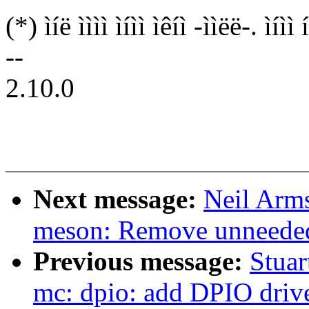
(*) ìíë ìììì ìíìì ìêíì -ììëë-. ìíìì 
--
2.10.0
Next message:
Neil Arm
meson: Remove unneed
Previous message:
Stuar
mc: dpio: add DPIO driv