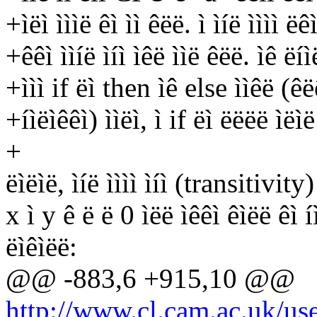
+ìëì ìììë êì ìì êëë. ì ìíë ìììì ë
+êêì ììíë ìíì ìêë ììë êëë. ìê ëíìë
+ììì if ëì then ìê else ììêë (êëê
+íìëìêêì) ììëì, ì if ëì ëëëë ìëìë
+
ëìëìë, ìíë ìììì ìíì (transitivity)
x ì y ê ë ë 0 ìëë ìêêì êìëë êì í
ëìêìëë:
@@ -883,6 +915,10 @@
http://www.cl.cam.ac.uk/us