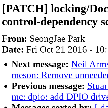
[PATCH] locking/Doc
control-dependency s
From:
SeongJae Park
Date:
Fri Oct 21 2016 - 10
Next message:
Neil Arm
meson: Remove unneed
Previous message:
Stuar
mc: dpio: add DPIO driv
Messages sorted by:
[ d