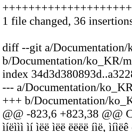
++++++++++++++++++++
1 file changed, 36 insertion
diff --git a/Documentation
b/Documentation/ko_KR/me
index 34d3d380893d..a32
--- a/Documentation/ko_KR
+++ b/Documentation/ko_K
@@ -823,6 +823,38 @@ CPU ë
ìíëììì ìí ìëë ìëë ëëëë íìë, ìíìëê