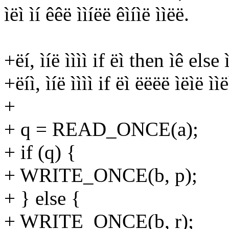
ìëì ìí êêë ììíëë êìíìë ììëë.
+ëí, ìíë ìììì if ëì then ìê else ì
+ëíì, ìíë ìììì if ëì ëëëë ìëìë ììë
+
+ q = READ_ONCE(a);
+ if (q) {
+ WRITE_ONCE(b, p);
+ } else {
+ WRITE_ONCE(b, r);