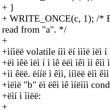
+ }
+ WRITE_ONCE(c, 1); /* B
read from "a". */
+
+ìíìëë volatile íìì ëí ìììë ìëì í 
+ëì ìêë ìëì í ì ìê ëëì ìêì ìì êìì 
+ìì êëë. ëííë ì êìì, ìíìëë ëìì 
+ìëìë "b" ëì ëêì ìê ìíëììì con
+ëìí ì ììëë:
+