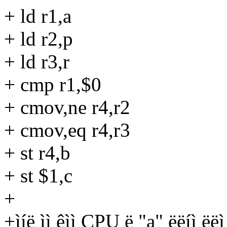
+ ld r1,a
+ ld r2,p
+ ld r3,r
+ cmp r1,$0
+ cmov,ne r4,r2
+ cmov,eq r4,r3
+ st r4,b
+ st $1,c
+
+ìíë ìì êìì CPU ë "a" ëëíì ëëì "