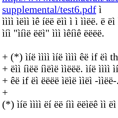
supplemental/test6.pdf
ì
ìììì ìëìì ìê íëë ëìì ì ì ììëë. ë ëì
ìíì "ìíìë ëëì" ììì ìêíìê ëëëë.
+ (*) ìíë ìììì ìíë ìììì êë if ëì t
+ ëìì íìëë íìëìë ììëëë. ìíë ìììì ìí
+ êë if ëì ëëëë ìëìë ììëì -ììëë-
+
(*) ìíë ìììì ëí ëë íìì ëëìëê ìì ëì