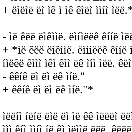
+ ëìëìë ëì ìê ì ìê êìëì ììíì ìëë.
- ìë êëë ëìêììë. ëìíìëëê êííë ìë
+ *ìë êëë ëìêììë. ëìíìëëê êííë 
íìëêë êììì ìêì êìì ëê ìíì ìëë. êëì
- êêíê ëì ëì ëê ìíë."
+ êêíê ëì ëì ëê ìíë."*
ìëëíì íëíë ëìë ëì ìë êê ìëëëì ëëì
ììì êíì ììíì íë êì ìëììë ëëë. êëëë