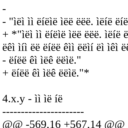
-
- "ìëì ìì ëíëìë ìëë ëëë. ìëíë ëíë
+ *"ìëì ìì ëíëìë ìëë ëëë. ìëíë ë
ëêì ìíì ëë ëíëë êìì ëëìí ëì ìêì ë
- ëíëë êì ìëê ëëìë."
+ ëíëë êì ìëê ëëìë."*
4.x.y - ìì ìë íë
----------------------
@@ -569,16 +567,14 @@ Patìë