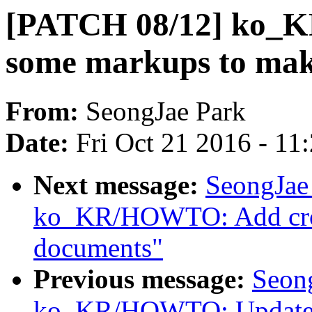
[PATCH 08/12] ko_
some markups to make 
From:
SeongJae Park
Date:
Fri Oct 21 2016 - 11
Next message:
SeongJae
ko_KR/HOWTO: Add cross
documents"
Previous message:
Seon
ko_KR/HOWTO: Update i