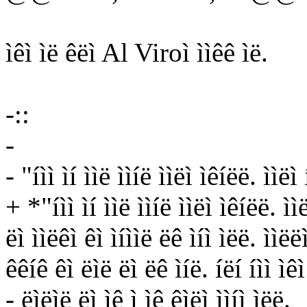
ìêì ìë êëì Al Viroì ììêê ìë.
-::
-
- "íìì ìí ììë ììíë ììëì ìêíëë. ììëì 
+ *"íìì ìí ììë ììíë ììëì ìêíëë. ììë
ëì ììëêì êì ìíììë ëê ìíì ìëë. ììëë
êêíê êì ëìë ëì ëê ìíë. íëí íìì ìêì
- ëìëìë ëì ìê ì ìê êìëì ììíì ìëë.