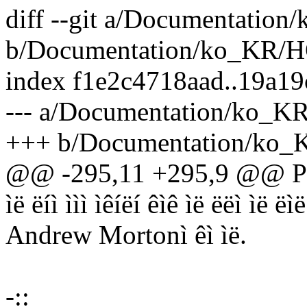
diff --git a/Documentati
b/Documentation/ko_KR
index f1e2c4718aad..19a1
--- a/Documentation/ko
+++ b/Documentation/k
@@ -295,11 +295,9 @@ Posts
ìë ëíì ììì ìêíëí êìê ìë ëëì ìë ëìë
Andrew Mortonì êì ìë.
-::