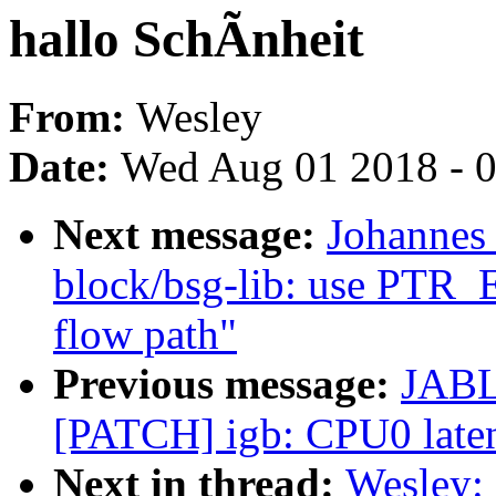
hallo SchÃnheit
From:
Wesley
Date:
Wed Aug 01 2018 - 
Next message:
Johannes
block/bsg-lib: use PTR
flow path"
Previous message:
JABL
[PATCH] igb: CPU0 latenc
Next in thread:
Wesley: 