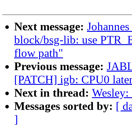
Next message:
Johannes
block/bsg-lib: use PTR
flow path"
Previous message:
JABL
[PATCH] igb: CPU0 latenc
Next in thread:
Wesley: 
Messages sorted by:
[ d
]