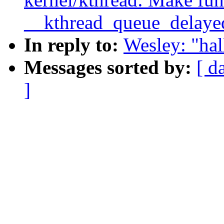
__kthread_queue_delayed
In reply to:
Wesley: "ha
Messages sorted by:
[ d
]