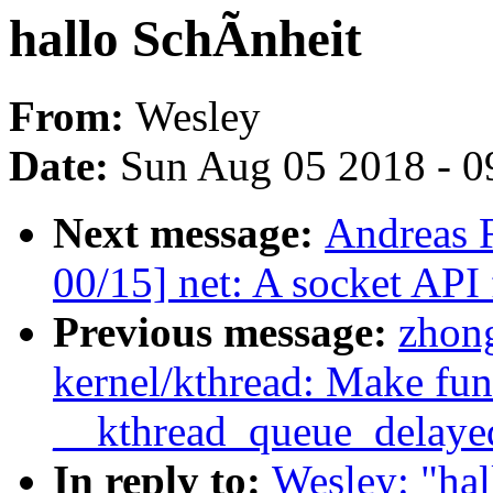
hallo SchÃnheit
From:
Wesley
Date:
Sun Aug 05 2018 - 0
Next message:
Andreas 
00/15] net: A socket API
Previous message:
zhon
kernel/kthread: Make fun
__kthread_queue_delayed
In reply to:
Wesley: "ha