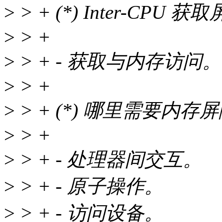
>
> + (*) Inter-CPU 
>
> +
>
> + - 获取与内存访问。
>
> +
>
> + (*) 哪里需要内存
>
> +
>
> + - 处理器间交互。
>
> + - 原子操作。
>
> + - 访问设备。