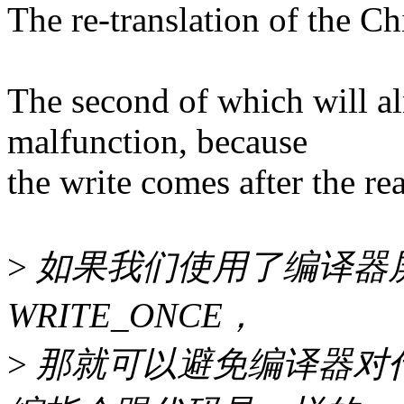
The re-translation of the Ch
The second of which will alm
malfunction, because
the write comes after the re
>
如果我们使用了编译器屏障 
WRITE_ONCE，
>
那就可以避免编译器对