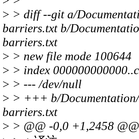
>
>
>
> diff --git a/Documenta
barriers.txt b/Documentati
barriers.txt
>
> new file mode 100644
>
> index 000000000000..
>
> --- /dev/null
>
> +++ b/Documentation/
barriers.txt
>
> @@ -0,0 +1,2458 @