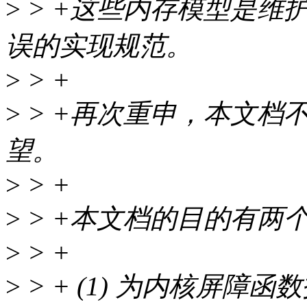
>
> +这些内存模型是维
误的实现规范。
>
> +
>
> +再次重申，本文档不是
望。
>
> +
>
> +本文档的目的有两
>
> +
>
> + (1) 为内核屏