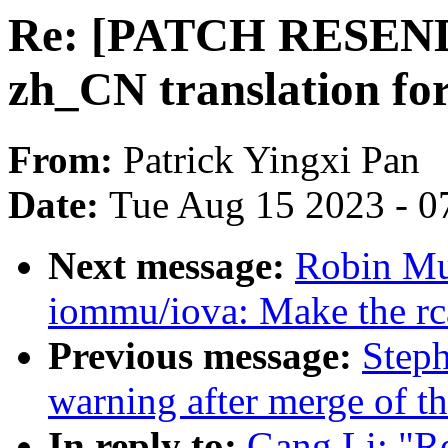
Re: [PATCH RESEND 
zh_CN translation fo
From:
Patrick Yingxi Pan
Date:
Tue Aug 15 2023 - 0
Next message:
Robin Mu
iommu/iova: Make the rca
Previous message:
Steph
warning after merge of t
In reply to:
Gang Li: "