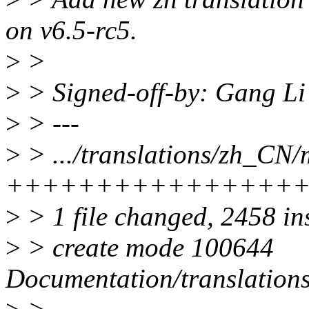
on v6.5-rc5.
>
>
>
> Signed-off-by: Gang L
>
> ---
>
> .../translations/zh_CN/
++++++++++++++++
>
> 1 file changed, 2458 in
>
> create mode 100644
Documentation/translation