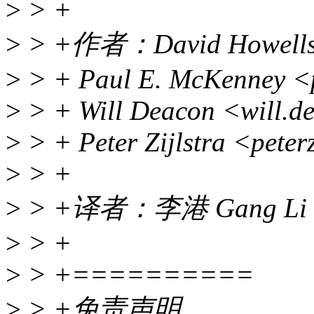
>
> +
>
> +作者：David Howells 
>
> + Paul E. McKenney <
>
> + Will Deacon <will.
>
> + Peter Zijlstra <pete
>
> +
>
> +译者：李港 Gang Li <g
>
> +
>
> +==========
>
> +免责声明