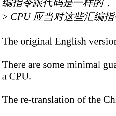
编指令跟代码是一样的，
>
CPU 应当对这些汇编
The original English versio
There are some minimal gua
a CPU.
The re-translation of the Ch