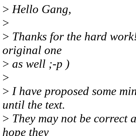
>
Hello Gang,
>
>
Thanks for the hard work! 
original one
>
as well ;-p )
>
>
I have proposed some mi
until the text.
>
They may not be correct an
hope they