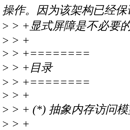
操作。因为该架构已经保
>
> +显式屏障是不必要
>
> +
>
> +========
>
> +目录
>
> +========
>
> +
>
> + (*) 抽象内存访问
>
> +